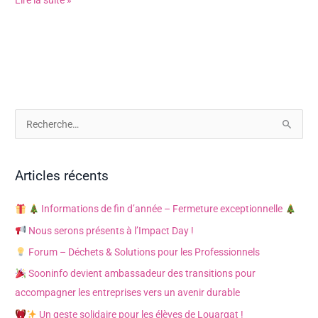
R
e
c
Articles récents
h
e
Informations de fin d’année – Fermeture exceptionnelle
r
Nous serons présents à l’Impact Day !
c
Forum – Déchets & Solutions pour les Professionnels
h
Sooninfo devient ambassadeur des transitions pour
e
accompagner les entreprises vers un avenir durable
r
Un geste solidaire pour les élèves de Louargat !