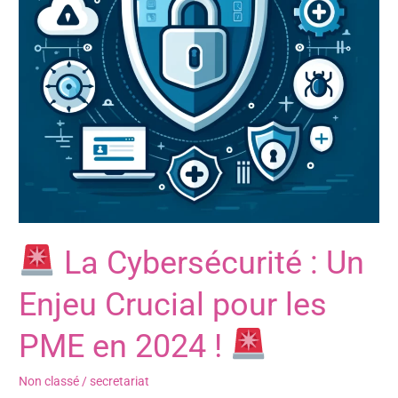
Crucial
pour
les
PME
en
2024
!
La Cybersécurité : Un
Enjeu Crucial pour les
PME en 2024 !
Non classé
/
secretariat