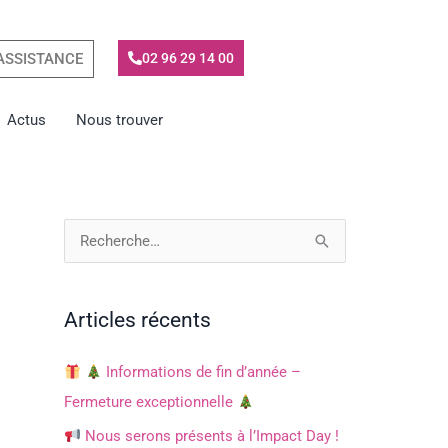
ASSISTANCE
02 96 29 14 00
Actus
Nous trouver
R
e
c
Articles récents
h
e
Informations de fin d’année –
r
Fermeture exceptionnelle
c
Nous serons présents à l’Impact Day !