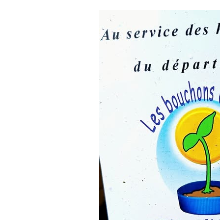
Un
grand
bravo
à
l’association
Les
Bouchons
de
l’Espoir
22
pour
l’organisation
de
leur
tournoi
de