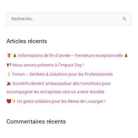
R
e
c
Articles récents
h
e
Informations de fin d’année – Fermeture exceptionnelle
r
Nous serons présents à l’Impact Day !
c
Forum – Déchets & Solutions pour les Professionnels
h
Sooninfo devient ambassadeur des transitions pour
e
accompagner les entreprises vers un avenir durable
r
Un geste solidaire pour les élèves de Louargat !
:
Commentaires récents