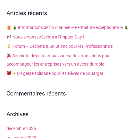
e
c
Articles récents
h
e
Informations de fin d’année – Fermeture exceptionnelle
r
Nous serons présents à l’Impact Day !
c
Forum – Déchets & Solutions pour les Professionnels
h
Sooninfo devient ambassadeur des transitions pour
e
accompagner les entreprises vers un avenir durable
r
Un geste solidaire pour les élèves de Louargat !
:
Commentaires récents
Archives
décembre 2025
novembre 2025